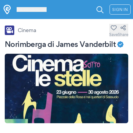
Les Verrières
SIGN IN
Cinema
Save
Share
Norimberga di James Vanderbilt