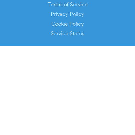
Terms of Service
Privacy Policy
Cookie Policy
Service Status
DOWNLOAD THE APP!
FOR ORGANIZERS
Automated Ticketing
Promote your Events