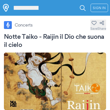
Les Verrières
SIGN IN
Concerts
Save
Share
Notte Taiko - Raijin il Dio che suona
il cielo