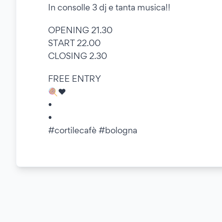
In consolle 3 dj e tanta musica!!
OPENING 21.30
START 22.00
CLOSING 2.30
FREE ENTRY
🍭❤️
•
•
#cortilecafè #bologna