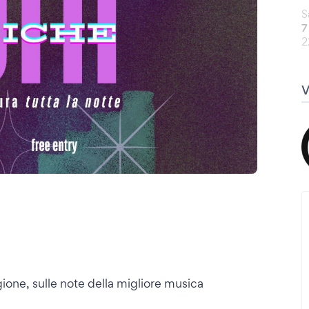
S
7
2
gione, sulle note della migliore musica