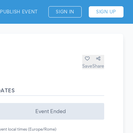
PUBLISH EVENT
SIGN IN
SIGN UP
Save
Share
DATES
Event Ended
vent local times (Europe/Rome)