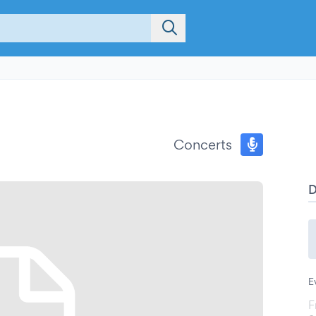
Concerts
E
F