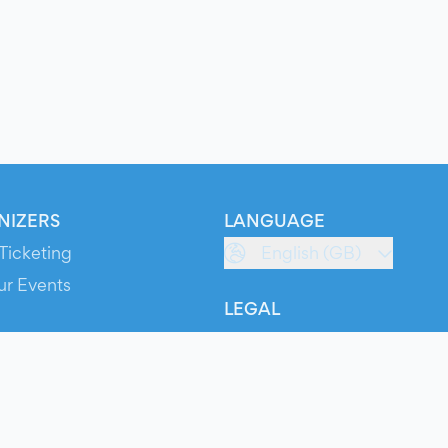
NIZERS
LANGUAGE
Ticketing
English (GB)
ur Events
LEGAL
S
Terms of Service
s
Privacy Policy
Cookie Policy
Service Status