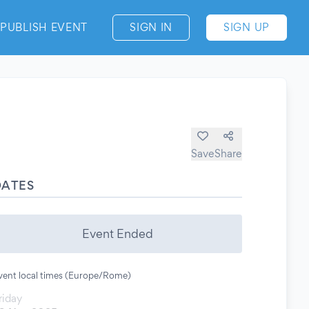
PUBLISH EVENT
SIGN IN
SIGN UP
Save
Share
DATES
Event Ended
vent local times (Europe/Rome)
riday