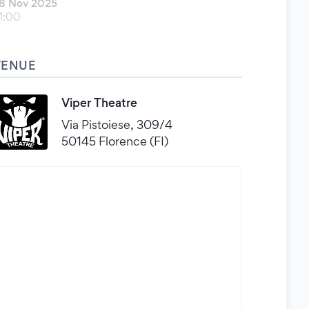
8 Nov 2025
1:00
VENUE
Viper Theatre
Via Pistoiese, 309/4
50145 Florence (FI)