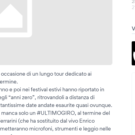
2
2
in occasione di un lungo tour dedicato ai
termine.
no e poi nei festival estivi hanno riportato in
li “anni zero”, ritrovandoli a distanza di
n tantissime date andate esaurite quasi ovunque.
o: manca solo un #ULTIMOGIRO, al termine del
errarini (che ha sostituito dal vivo Enrico
imetteranno microfoni, strumenti e leggio nelle