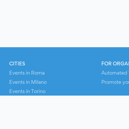
CITIES
FOR ORGA
Events in Roma
Automated 
Events in Milano
Promote yo
Events in Torino
RESOURCE
Events in Bologna
Your Ticket
Events in Firenze
Contact Us
Events in Verona
Help