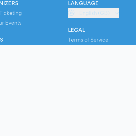
NIZERS
LANGUAGE
Ticketing
English (GB)
ur Events
LEGAL
S
Terms of Service
s
Privacy Policy
Cookie Policy
Service Status
ts
© 2026 Evients® – All rights reserved.
Made with
in
while listening to
Roxette
.
ts is a registered trademark by Hexation S.r.l. – VATIN IT03735511200