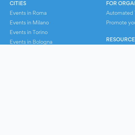
CITIES
FOR ORGA
Events in Roma
Automated 
Events in Milano
Promote yo
Events in Torino
RESOURCE
Events in Bologna
Your Ticket
Events in Firenze
Contact Us
Events in Verona
Help
Newsroom
Media Asse
Evien