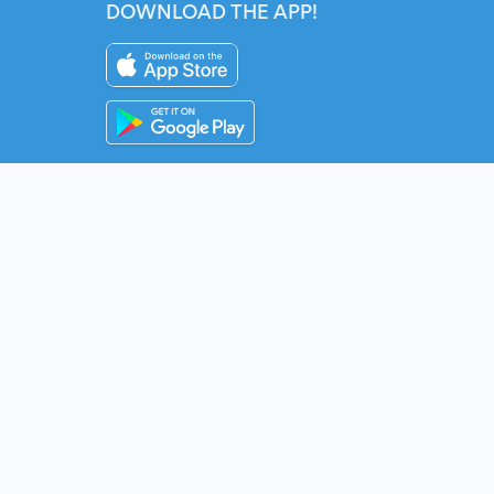
DOWNLOAD THE APP!
Instagram
YouTube
Twitter
Fac