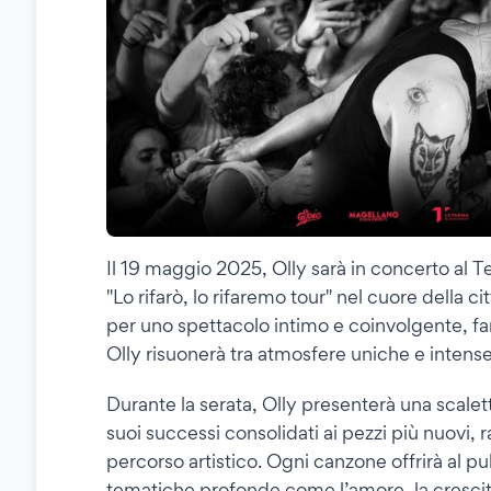
Il 19 maggio 2025, Olly sarà in concerto al Te
"Lo rifarò, lo rifaremo tour" nel cuore della ci
per uno spettacolo intimo e coinvolgente, far
Olly risuonerà tra atmosfere uniche e intense
Durante la serata, Olly presenterà una scalet
suoi successi consolidati ai pezzi più nuovi
percorso artistico. Ogni canzone offrirà al pu
tematiche profonde come l’amore, la crescit