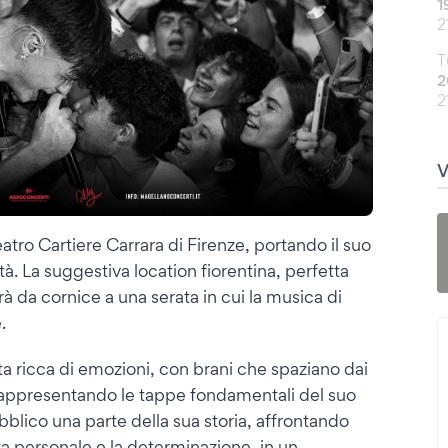
1
2
T
2
2
atro Cartiere Carrara di Firenze, portando il suo
ttà. La suggestiva location fiorentina, perfetta
à da cornice a una serata in cui la musica di
.
ta ricca di emozioni, con brani che spaziano dai
, rappresentando le tappe fondamentali del suo
bblico una parte della sua storia, affrontando
a personale e la determinazione, in un