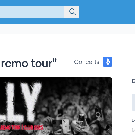
faremo tour"
Concerts
E
M