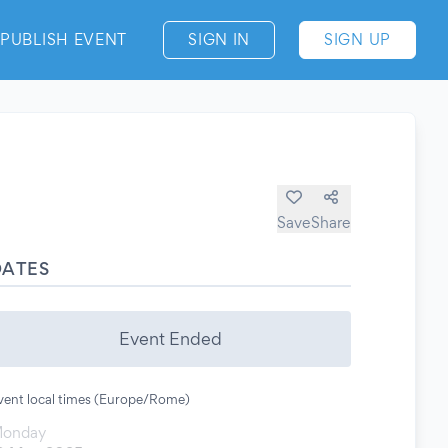
PUBLISH EVENT
SIGN IN
SIGN UP
Save
Share
DATES
Event Ended
vent local times (Europe/Rome)
onday