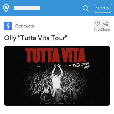
Les Verrières
SIGN IN
Concerts
Save
Share
Olly "Tutta Vita Tour"