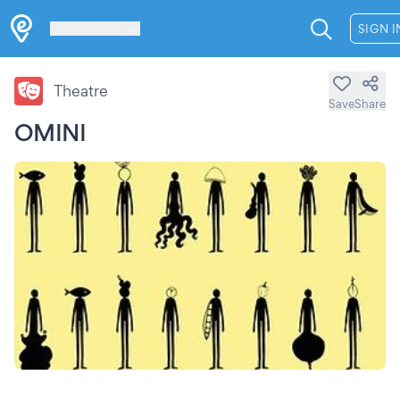
Les Verrières
SIGN I
Theatre
Save
Share
OMINI