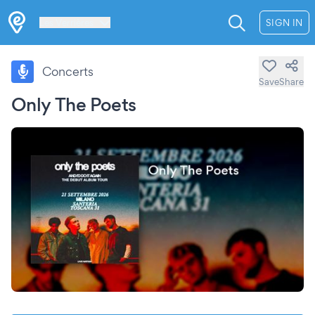
Les Verrières
SIGN IN
Concerts
Save
Share
Only The Poets