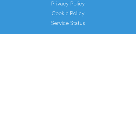
Privacy Policy
Cookie Policy
Service Status
DOWNLOAD THE APP!
FOR ORGANIZERS
Automated Ticketing
Promote your Events
RESOURCES