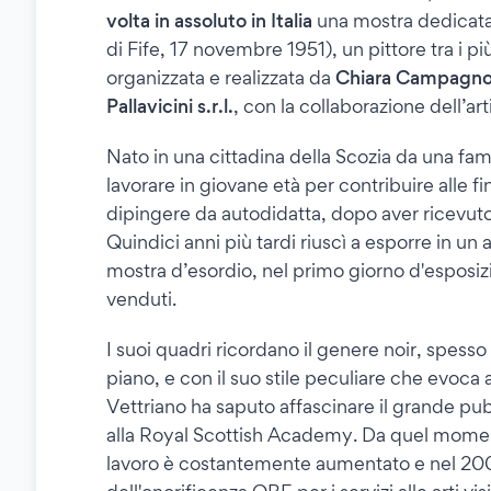
volta in assoluto in Italia
una mostra dedicata 
di Fife, 17 novembre 1951), un pittore tra i pi
organizzata e realizzata da
Chiara Campagnol
Pallavicini s.r.l.
, con la collaborazione dell’ar
Nato in una cittadina della Scozia da una famig
lavorare in giovane età per contribuire alle f
dipingere da autodidatta, dopo aver ricevuto 
Quindici anni più tardi riuscì a esporre in un
mostra d’esordio, nel primo giorno d'esposizi
venduti.
I suoi quadri ricordano il genere noir, spes
piano, e con il suo stile peculiare che evoc
Vettriano ha saputo affascinare il grande pub
alla Royal Scottish Academy. Da quel momento 
lavoro è costantemente aumentato e nel 2004