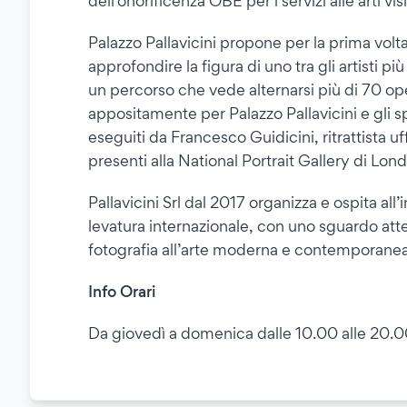
dell'onorificenza OBE per i servizi alle arti vis
Palazzo Pallavicini propone per la prima volta 
approfondire la figura di uno tra gli artisti più
un percorso che vede alternarsi più di 70 opere
appositamente per Palazzo Pallavicini e gli sp
eseguiti da Francesco Guidicini, ritrattista 
presenti alla National Portrait Gallery di Lond
Pallavicini Srl dal 2017 organizza e ospita all’
levatura internazionale, con uno sguardo atten
fotografia all’arte moderna e contemporanea
Info Orari
Da giovedì a domenica dalle 10.00 alle 20.0