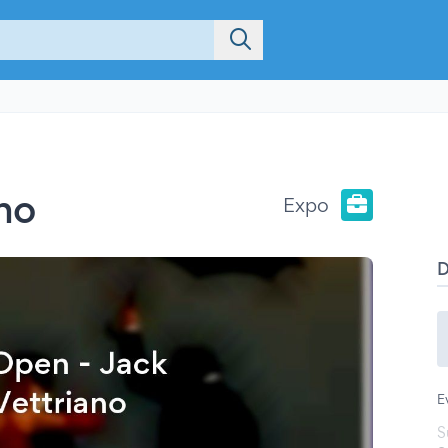
no
Expo
E
S