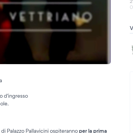
2
0
a
io d'ingresso
ole.
 di Palazzo Pallavicini ospiteranno
per la prima