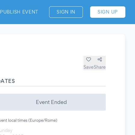
PUBLISH EVENT
SIGN IN
SIGN UP
Save
Share
DATES
Event Ended
vent local times (Europe/Rome)
unday