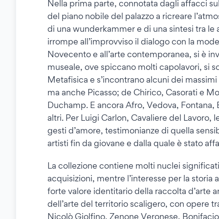
Nella prima parte, connotata dagli affacci sull
del piano nobile del palazzo a ricreare l’atm
di una wunderkammer e di una sintesi tra le ar
irrompe all’improvviso il dialogo con la mode
Novecento e all’arte contemporanea, si è inv
museale, ove spiccano molti capolavori, si sc
Metafisica e s’incontrano alcuni dei massimi a
ma anche Picasso; de Chirico, Casorati e Mo
Duchamp. E ancora Afro, Vedova, Fontana, B
altri. Per Luigi Carlon, Cavaliere del Lavoro, 
gesti d’amore, testimonianze di quella sensibi
artisti fin da giovane e dalla quale è stato aff
La collezione contiene molti nuclei significat
acquisizioni, mentre l’interesse per la stori
forte valore identitario della raccolta d’arte
dell’arte del territorio scaligero, con opere tr
Nicolò Giolfino, Zenone Veronese, Bonifacio d