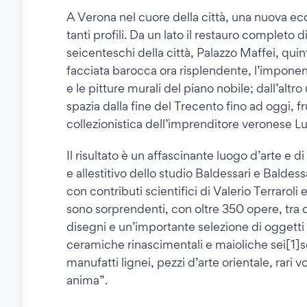
A Verona nel cuore della città, una nuova ec
tanti profili. Da un lato il restauro completo 
seicenteschi della città, Palazzo Maffei, quin
facciata barocca ora risplendente, l’imponen
e le pitture murali del piano nobile; dall’altr
spazia dalla fine del Trecento fino ad oggi, f
collezionistica dell’imprenditore veronese Lui
Il risultato è un affascinante luogo d’arte e 
e allestitivo dello studio Baldessari e Baldes
con contributi scientifici di Valerio Terrarol
sono sorprendenti, con oltre 350 opere, tra c
disegni e un’importante selezione di oggetti d
ceramiche rinascimentali e maioliche sei[1]
manufatti lignei, pezzi d’arte orientale, rari
anima”.