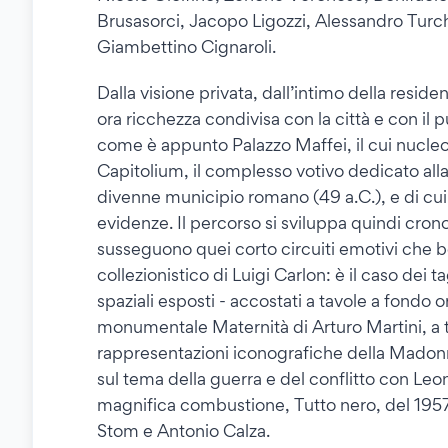
Brusasorci, Jacopo Ligozzi, Alessandro Turch
Giambettino Cignaroli.
Dalla visione privata, dall’intimo della resid
ora ricchezza condivisa con la città e con il 
come è appunto Palazzo Maffei, il cui nucleo
Capitolium, il complesso votivo dedicato all
divenne municipio romano (49 a.C.), e di cui 
evidenze. Il percorso si sviluppa quindi cron
susseguono quei corto circuiti emotivi che be
collezionistico di Luigi Carlon: è il caso dei t
spaziali esposti - accostati a tavole a fondo 
monumentale Maternità di Arturo Martini, a t
rappresentazioni iconografiche della Madon
sul tema della guerra e del conflitto con Leon
magnifica combustione, Tutto nero, del 1957 
Stom e Antonio Calza.