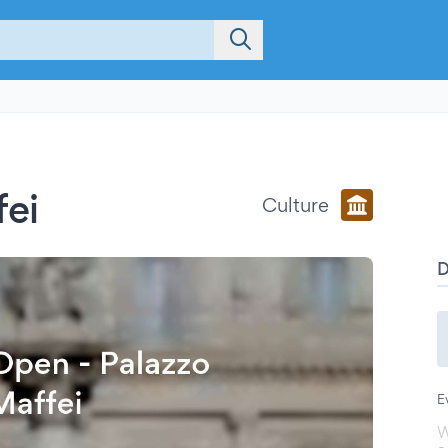
fei
Culture
E
W