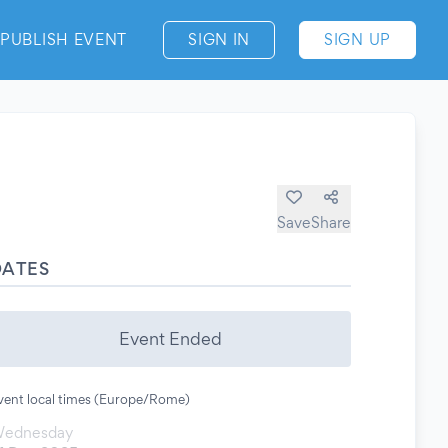
PUBLISH EVENT
SIGN IN
SIGN UP
Save
Share
DATES
Event Ended
vent local times (Europe/Rome)
ednesday