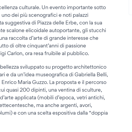
cellenza culturale. Un evento importante sotto
di uno dei più scenografici e noti palazzi
ta suggestiva di Piazza delle Erbe, con la sua
te scalone elicoidale autoportante, gli stucchi
o una raccolta d’arte di grande interesse che
rutto di oltre cinquant’anni di passione
gi Carlon, ora resa fruibile al pubblico.
di bellezza sviluppato su progetto architettonico
sari e da un’idea museografica di Gabriella Belli,
i e Enrico Maria Guzzo. La proposta e il percorso
ui quasi 200 dipinti, una ventina di sculture,
’arte applicata (mobili d’epoca, vetri antichi,
settecentesche, ma anche argenti, avori,
 volumi) e con una scelta espositiva dalla “doppia