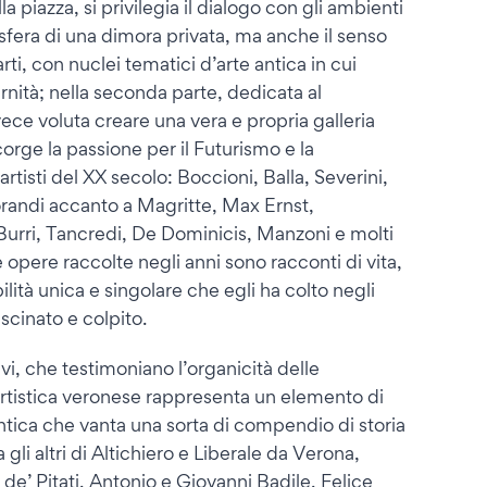
a piazza, si privilegia il dialogo con gli ambienti
osfera di una dimora privata, ma anche il senso
ti, con nuclei tematici d’arte antica in cui
rnità; nella seconda parte, dedicata al
ece voluta creare una vera e propria galleria
orge la passione per il Futurismo e la
rtisti del XX secolo: Boccioni, Balla, Severini,
randi accanto a Magritte, Max Ernst,
urri, Tancredi, De Dominicis, Manzoni e molti
le opere raccolte negli anni sono racconti di vita,
lità unica e singolare che egli ha colto negli
ascinato e colpito.
ivi, che testimoniano l’organicità delle
a artistica veronese rappresenta un elemento di
 antica che vanta una sorta di compendio di storia
a gli altri di Altichiero e Liberale da Verona,
e’ Pitati, Antonio e Giovanni Badile, Felice