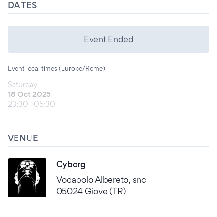
DATES
Event Ended
Event local times (Europe/Rome)
Saturday
18 Oct 2025
23:30
05:30
VENUE
Cyborg
Vocabolo Albereto, snc
05024 Giove (TR)