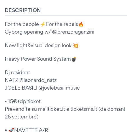
DESCRIPTION
For the people ⚡️For the rebels🔥
Cyborg opening w/ @lorenzoraganzini
New light&visual design look 💥
Heavy Power Sound System💣
Dj resident
NATZ @leonardo_natz
JOELE BASILI @joelebasilimusic
- 15€+dp ticket
Prevendite su mailticket.it e ticketsms.it (da domani
26 settembre)
• 🚀NAVETTE A/R