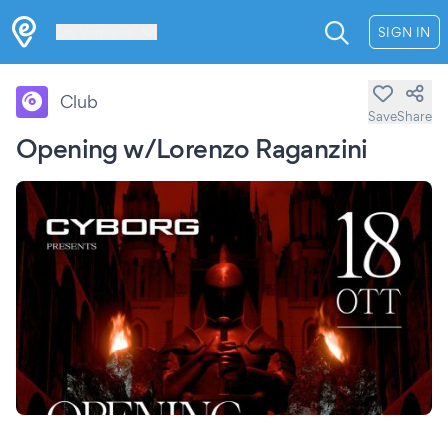
Les Verrières
SIGN IN
Club
Save
Share
Opening w/Lorenzo Raganzini