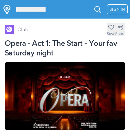
Les Verrières
SIGN IN
Club
Save
Share
Opera - Act 1: The Start - Your fav
Saturday night