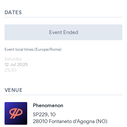
DATES
Event Ended
Event local times (Europe/Rome)
Saturday
12 Jul 2025
23:30
VENUE
Phenomenon
SP229, 10
28010 Fontaneto d'Agogna (NO)