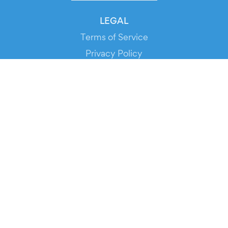
LEGAL
Terms of Service
Privacy Policy
Cookie Policy
Service Status
DOWNLOAD THE APP!
FOR ORGANIZERS
Automated Ticketing