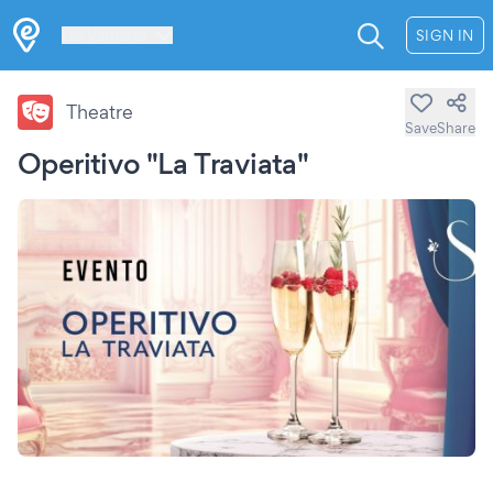
Les Verrières
SIGN IN
Theatre
Save
Share
Operitivo "La Traviata"