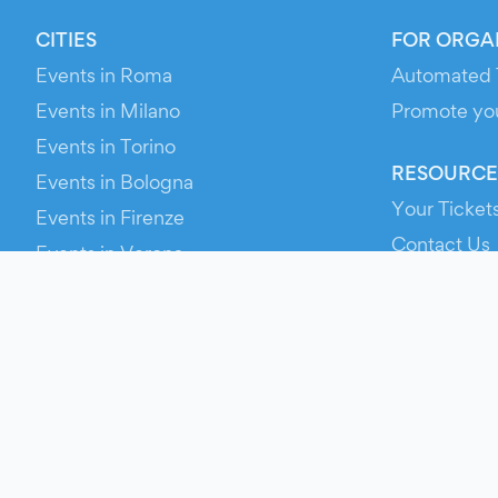
CITIES
FOR ORGA
Events in Roma
Automated 
Events in Milano
Promote yo
Events in Torino
RESOURCE
Events in Bologna
Your Ticket
Events in Firenze
Contact Us
Events in Verona
Help
Newsroom
Media Asse