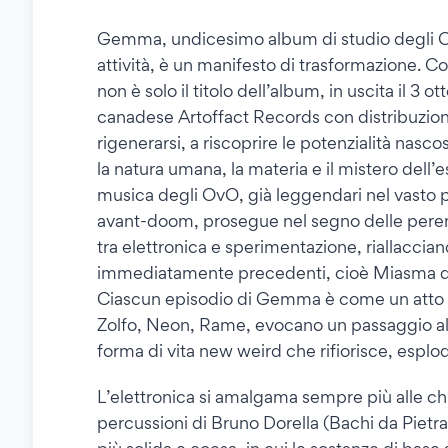
Gemma, undicesimo album di studio degli Ov
attività, è un manifesto di trasformazione
non è solo il titolo dell’album, in uscita il 3 o
canadese Artoffact Records con distribuzione 
rigenerarsi, a riscoprire le potenzialità nasc
la natura umana, la materia e il mistero dell’es
musica degli OvO, già leggendari nel vasto p
avant-doom, prosegue nel segno delle perenn
tra elettronica e sperimentazione, riallaccia
immediatamente precedenti, cioè Miasma de
Ciascun episodio di Gemma è come un atto 
Zolfo, Neon, Rame, evocano un passaggio al
forma di vita new weird che rifiorisce, esplo
L’elettronica si amalgama sempre più alle chit
percussioni di Bruno Dorella (Bachi da Pietra