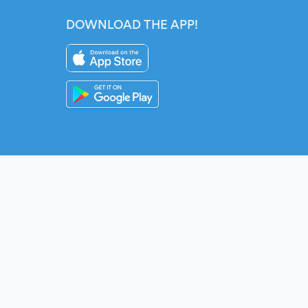
DOWNLOAD THE APP!
Instagram
YouTube
Twitter
Fac