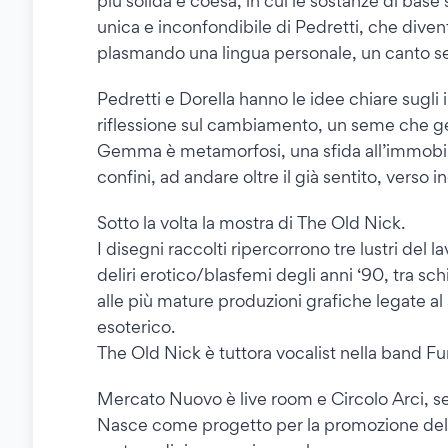
più solida e coesa, in cui le sostanze di bas
unica e inconfondibile di Pedretti, che divent
plasmando una lingua personale, un canto 
Pedretti e Dorella hanno le idee chiare sugl
riflessione sul cambiamento, un seme che ger
Gemma è metamorfosi, una sfida all’immobilit
confini, ad andare oltre il già sentito, verso in
Sotto la volta la mostra di The Old Nick.
I disegni raccolti ripercorrono tre lustri del l
deliri erotico/blasfemi degli anni ‘90, tra sch
alle più mature produzioni grafiche legate 
esoterico.
The Old Nick è tuttora vocalist nella band Fu
Mercato Nuovo è live room e Circolo Arci, se
Nasce come progetto per la promozione della 