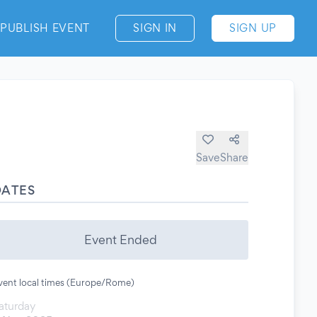
PUBLISH EVENT
SIGN IN
SIGN UP
Save
Share
DATES
Event Ended
vent local times (Europe/Rome)
aturday