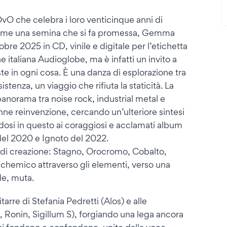
O che celebra i loro venticinque anni di
. Come una semina che si fa promessa, Gemma
ttobre 2025 in CD, vinile e digitale per l’etichetta
italiana Audioglobe, ma è infatti un invito a
oste in ogni cosa. È una danza di esplorazione tra
istenza, un viaggio che rifiuta la staticità. La
anorama tra noise rock, industrial metal e
e reinvenzione, cercando un’ulteriore sintesi
ndosi in questo ai coraggiosi e acclamati album
l 2020 e Ignoto del 2022.
di creazione: Stagno, Orocromo, Cobalto,
chemico attraverso gli elementi, verso una
de, muta.
arre di Stefania Pedretti (Alos) e alle
, Ronin, Sigillum S), forgiando una lega ancora