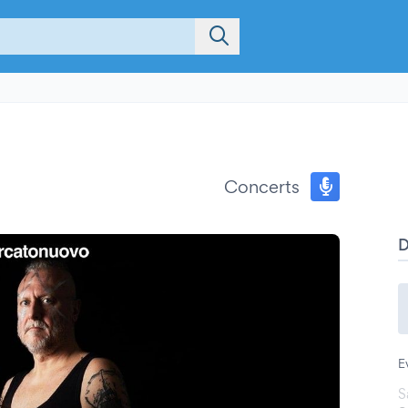
Concerts
E
S