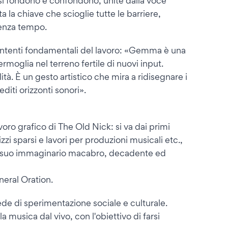
e si fondono e confondono, unite dalla voce
a la chiave che scioglie tutte le barriere,
senza tempo.
i intenti fondamentali del lavoro: «Gemma è una
moglia nel terreno fertile di nuovi input.
à. È un gesto artistico che mira a ridisegnare i
editi orizzonti sonori».
avoro grafico di The Old Nick: si va dai primi
izzi sparsi e lavori per produzioni musicali etc.,
al suo immaginario macabro, decadente ed
neral Oration.
de di sperimentazione sociale e culturale.
musica dal vivo, con l'obiettivo di farsi