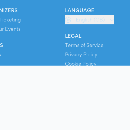
NIZERS
LANGUAGE
Ticketing
English (GB)
ur Events
LEGAL
S
Terms of Service
s
Privacy Policy
Cookie Policy
Service Status
ts
© 2026 Evients® – All rights reserved.
Made with
in
while listening to
Roxette
.