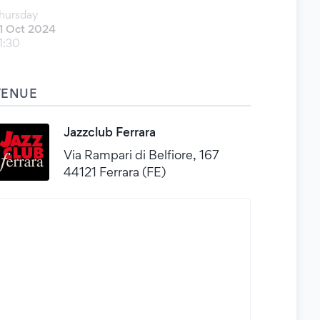
hursday
1 Oct 2024
1:30
VENUE
Jazzclub Ferrara
Via Rampari di Belfiore, 167
44121 Ferrara (FE)