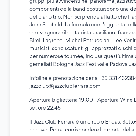
gruppi più avvincenti nel panorama jazzistico
componenti della band costituiscono una del
del piano trio. Non sorprende affatto che li 
John Scofield. La formula con l’aggiunta della
coinvolgendo il chitarrista brasiliano, fran
Bireli Lagrene, Michel Petrucciani, Lee Konit
musicisti sono scaturiti gli apprezzati disch
per numerose tournée, inclusa quest’ultima ch
gemellati Bologna Jazz Festival e Padova Jazz
Infoline e prenotazione cena +39 331 4323840 
jazzclub@jazzclubferrara.com
Apertura biglietteria 19.00 - Apertura Wine 
set ore 22.45
Il Jazz Club Ferrara è un circolo Endas. Sottos
rinnovo. Potrai corrispondere l'importo della