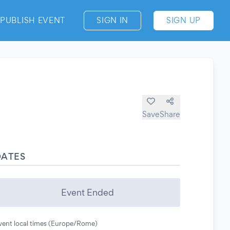
PUBLISH EVENT
SIGN IN
SIGN UP
Save
Share
DATES
Event Ended
vent local times (Europe/Rome)