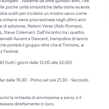
 europeo”. Assieme da oltre quindici anni, i tre
le poche unità simbiotiche della storia recente
abbia scelti per incidere un mostro sacro come
 chitarra viene procrastinata negli ultimi anni
cese di adozione, Nelson Veras (Aldo Romano,
z, Steve Coleman). Dall’incontro tra i quattro
i gemelli Ascent e Descent, trampolino di lancio
e porterà il gruppo oltre cha al Torrione, ai
 Festival.
(tutti i giorni dalle 12.00 alle 22.00)
Bar dalle 19.30 - Primo set ore 21.30 - Secondo
crivi la richiesta di ammissione a socio, o il
 tessera direttamente in loco.