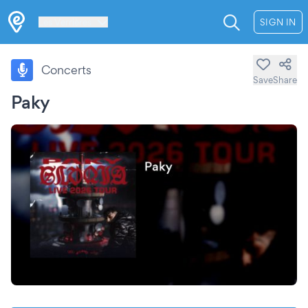
Les Verrières
SIGN IN
Concerts
Save
Share
Paky