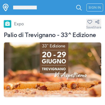
Les Verrières
SIGN IN
Expo
Save
Share
Palio di Trevignano - 33^ Edizione