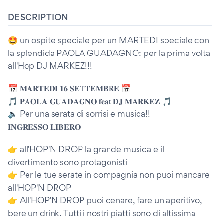
DESCRIPTION
🤩 un ospite speciale per un MARTEDI speciale con
la splendida PAOLA GUADAGNO: per la prima volta
all'Hop DJ MARKEZ!!!
📅 𝐌𝐀𝐑𝐓𝐄𝐃𝐈 𝟏𝟔 𝐒𝐄𝐓𝐓𝐄𝐌𝐁𝐑𝐄 📅
🎵 𝐏𝐀𝐎𝐋𝐀 𝐆𝐔𝐀𝐃𝐀𝐆𝐍𝐎 𝐟𝐞𝐚𝐭 𝐃𝐉 𝐌𝐀𝐑𝐊𝐄𝐙 🎵
🔈 Per una serata di sorrisi e musica!!
𝐈𝐍𝐆𝐑𝐄𝐒𝐒𝐎 𝐋𝐈𝐁𝐄𝐑𝐎
👉 all'HOP'N DROP la grande musica e il
divertimento sono protagonisti
👉 Per le tue serate in compagnia non puoi mancare
all'HOP'N DROP
👉 All'HOP'N DROP puoi cenare, fare un aperitivo,
bere un drink. Tutti i nostri piatti sono di altissima