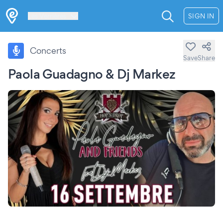
Les Verrières
SIGN IN
Concerts
Save
Share
Paola Guadagno & Dj Markez