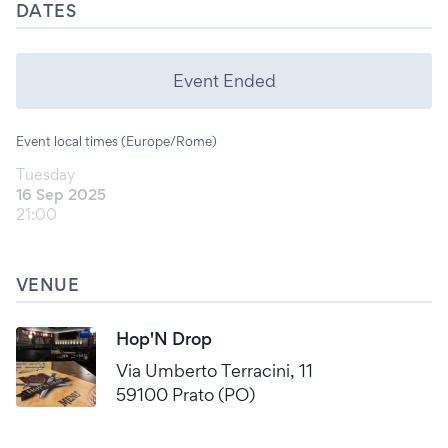
DATES
Event Ended
Event local times (Europe/Rome)
Tuesday
16 Sep 2025
21:00
VENUE
Hop'N Drop
Via Umberto Terracini, 11
59100 Prato (PO)