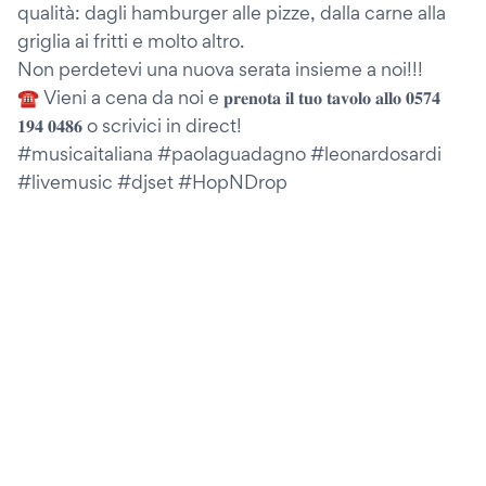
qualità: dagli hamburger alle pizze, dalla carne alla
griglia ai fritti e molto altro.
Non perdetevi una nuova serata insieme a noi!!!
☎ Vieni a cena da noi e 𝐩𝐫𝐞𝐧𝐨𝐭𝐚 𝐢𝐥 𝐭𝐮𝐨 𝐭𝐚𝐯𝐨𝐥𝐨 𝐚𝐥𝐥𝐨 𝟎𝟓𝟕𝟒
𝟏𝟗𝟒 𝟎𝟒𝟖𝟔 o scrivici in direct!
#musicaitaliana #paolaguadagno #leonardosardi
#livemusic #djset #HopNDrop