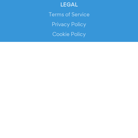
LEGAL
Terms of Service
Privacy Policy
Cookie Policy
Service Status
DOWNLOAD THE APP!
FOR ORGANIZERS
Automated Ticketing
Promote your Events