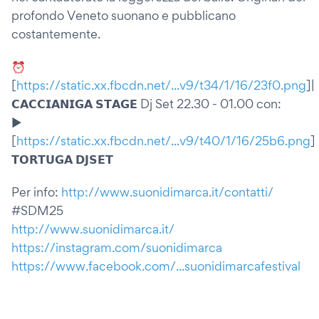
profondo Veneto suonano e pubblicano
costantemente.
⏰
[
https://static.xx.fbcdn.net/...v9/t34/1/16/23f0.png
]|
𝗖𝗔𝗖𝗖𝗜𝗔𝗡𝗜𝗚𝗔 𝗦𝗧𝗔𝗚𝗘 Dj Set 22.30 - 01.00 con:
▶️
[
https://static.xx.fbcdn.net/...v9/t40/1/16/25b6.png
]
𝗧𝗢𝗥𝗧𝗨𝗚𝗔 𝗗𝗝𝗦𝗘𝗧
Per info:
http://www.suonidimarca.it/contatti/
#SDM25
http://www.suonidimarca.it/
https://instagram.com/suonidimarca
https://www.facebook.com/...suonidimarcafestival