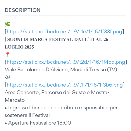
DESCRIPTION
🌿
[
https://static.xx.fbcdn.net/...9/t1e/1/16/1f33f.png
]
| 𝐒𝐔𝐎𝐍𝐈 𝐃𝐈 𝐌𝐀𝐑𝐂𝐀 𝐅𝐄𝐒𝐓𝐈𝐕𝐀𝐋 𝐃𝐀𝐋𝐋' 𝟏𝟏 𝐀𝐋 𝟐𝟔
𝐋𝐔𝐆𝐋𝐈𝐎 𝟐𝟎𝟐𝟓
📍
[
https://static.xx.fbcdn.net/...9/t2d/1/16/1f4cd.png
]
Viale Bartolomeo D’Alviano, Mura di Treviso (TV)
🎶
[
https://static.xx.fbcdn.net/...9/t1f/1/16/1f3b6.png
]
Area Concerto, Percorso del Gusto e Mostra-
Mercato
▸ Ingresso libero con contributo responsabile per
sostenere il Festival
▸ Apertura Festival ore 18:00