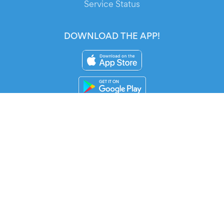
Service Status
DOWNLOAD THE APP!
FOR ORGANIZERS
Automated Ticketing
Promote your Events
RESOURCES
Your Tickets
Contact Us