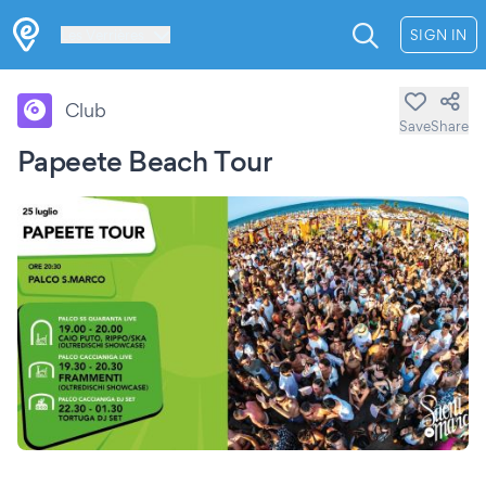
Les Verrières
SIGN IN
Club
Save
Share
Papeete Beach Tour