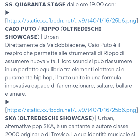
𝗦𝗦. 𝗤𝗨𝗔𝗥𝗔𝗡𝗧𝗔 𝗦𝗧𝗔𝗚𝗘 dalle ore 19.00 con:
▶️
[
https://static.xx.fbcdn.net/...v9/t40/1/16/25b6.png
]
𝗖𝗔𝗜𝗢 𝗣𝗨𝗧𝗢 / 𝗥𝗜𝗣𝗣𝗢 (𝗢𝗟𝗧𝗥𝗘𝗗𝗜𝗦𝗖𝗛𝗜
𝗦𝗛𝗢𝗪𝗖𝗔𝗦𝗘) | Urban
Direttamente da Valdobbiadene, Caio Puto è il
respiro che permette alle strumentali di Rippo di
assumere nuova vita. Il loro sound si può riassumere
in un perfetto equilibrio tra elementi elettronici e
puramente hip hop, il tutto unito in una formula
innovativa capace di far emozionare, saltare, ballare
e amare.
▶️
[
https://static.xx.fbcdn.net/...v9/t40/1/16/25b6.png
]
𝗦𝗞𝗔 (𝗢𝗟𝗧𝗥𝗘𝗗𝗜𝗦𝗖𝗛𝗜 𝗦𝗛𝗢𝗪𝗖𝗔𝗦𝗘) | Urban,
alternative pop SKA, è un cantante e autore classe
2000 originario di Treviso. La sua identità musicale si