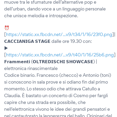
muove tra le sfumature dell’alternative pop e
dell’urban, dando voce a un linguaggio personale
che unisce melodia e introspezione.
⏰
[
https://static.xx.fbcdn.net/...v9/t34/1/16/23f0.png
]|
𝗖𝗔𝗖𝗖𝗜𝗔𝗡𝗜𝗚𝗔 𝗦𝗧𝗔𝗚𝗘 dalle ore 19.30 con:
▶️
[
https://static.xx.fbcdn.net/...v9/t40/1/16/25b6.png
]
𝗙𝗿𝗮𝗺𝗺𝗲𝗻𝘁𝗶 (𝗢𝗟𝗧𝗥𝗘𝗗𝗜𝗦𝗖𝗛𝗜 𝗦𝗛𝗢𝗪𝗖𝗔𝗦𝗘) |
elettronica rinascimentale
Codice binario. Francesco (checco) e Antonio (toni)
si conoscono in sala prove e si odiano fin dal primo
momento. Lo stesso odio che attirava Catullo a
Claudia. È bastato un concerto di Cosmo per fargli
capire che una strada era possibile, che
nell'elettronica vivono le idee dei grandi pensatori e
nel cantautorato la leggerezza del ballo. Originari del