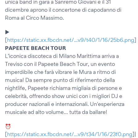
unica band in gara a Sanremo Giovani e il 31
dicembre aprono il concertone di capodanno di
Roma al Circo Massimo.
▶️
[
https://static.xx.fbcdn.net/...v9/t40/1/16/25b6.png
]
𝗣𝗔𝗣𝗘𝗘𝗧𝗘 𝗕𝗘𝗔𝗖𝗛 𝗧𝗢𝗨𝗥
L’iconica discoteca di Milano Marittima arriva a
Treviso con il Papeete Beach Tour, un evento
imperdibile che farà vibrare le Mura a ritmo di
musica! Da sempre punto di riferimento della
nightlife, Papeete richiama migliaia di persone e
celebrità, offrendo show unici con i migliori DJ e
producer nazionali e internazionali. Un'esperienza
musicale ad alto volume… tutta da ballare!
⏰
[
https://static.xx.fbcdn.net/...v9/t34/1/16/23f0.png
]|