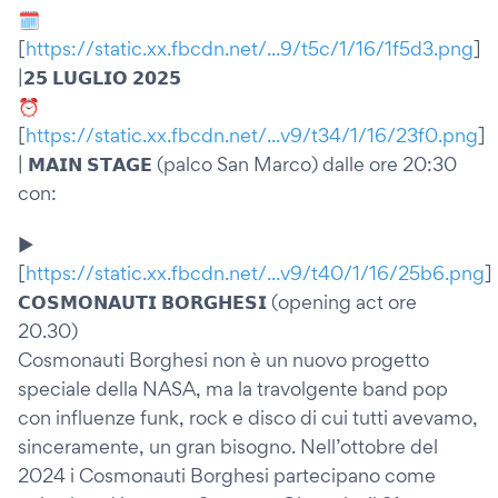
🗓
[
https://static.xx.fbcdn.net/...9/t5c/1/16/1f5d3.png
]
|𝟮𝟱 𝗟𝗨𝗚𝗟𝗜𝗢 𝟮𝟬𝟮𝟱
⏰
[
https://static.xx.fbcdn.net/...v9/t34/1/16/23f0.png
]
| 𝗠𝗔𝗜𝗡 𝗦𝗧𝗔𝗚𝗘 (palco San Marco) dalle ore 20:30
con:
▶️
[
https://static.xx.fbcdn.net/...v9/t40/1/16/25b6.png
]
𝗖𝗢𝗦𝗠𝗢𝗡𝗔𝗨𝗧𝗜 𝗕𝗢𝗥𝗚𝗛𝗘𝗦𝗜 (opening act ore
20.30)
Cosmonauti Borghesi non è un nuovo progetto
speciale della NASA, ma la travolgente band pop
con influenze funk, rock e disco di cui tutti avevamo,
sinceramente, un gran bisogno. Nell’ottobre del
2024 i Cosmonauti Borghesi partecipano come