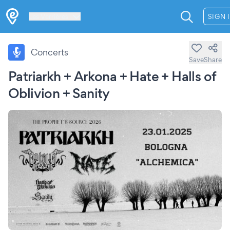
Les Verrières
SIGN 
Concerts
Save
Share
Patriarkh + Arkona + Hate + Halls of
Oblivion + Sanity