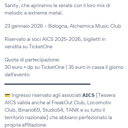
Sanity, che apriranno le serate con il loro mix di
melodic e extreme metal.
23 gennaio 2026 – Bologna, Alchemica Music Club
Riservato ai soci AICS 2025-2026, biglietti in
vendita su TicketOne
Quota di partecipazione:
30 euro + dp su TicketOne | 35 euro in cassa il giorno
dell'evento
▂▂▂▂▂▂▂▂▂▂▂▂▂▂▂▂▂▂▂▂▂▂▂▂▂
💳 Ingresso riservato agli associati 𝗔𝗜𝗖𝗦 [Tessera
AICS valida anche al FreakOut Club, Locomotiv
Club, Binario69, Studio54, TANK e su tutto il
territorio nazionale] che abbiano perfezionato la
propria affiliazione.