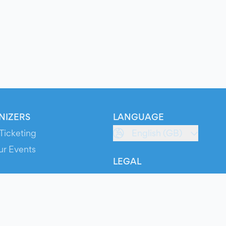
NIZERS
LANGUAGE
Ticketing
English (GB)
ur Events
LEGAL
S
Terms of Service
s
Privacy Policy
Cookie Policy
Service Status