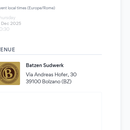
vent local times (Europe/Rome)
hursday
 Dec 2025
0:30
VENUE
Batzen Sudwerk
Via Andreas Hofer, 30
39100 Bolzano (BZ)