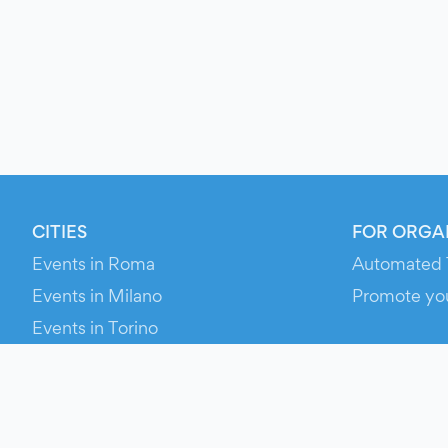
CITIES
FOR ORGA
Events in Roma
Automated 
Events in Milano
Promote yo
Events in Torino
RESOURCE
Events in Bologna
Your Ticket
Events in Firenze
Contact Us
Events in Verona
Help