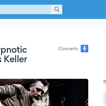
pnotic
Concerts
 Keller