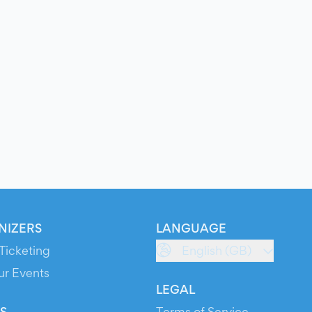
NIZERS
LANGUAGE
Ticketing
English (GB)
ur Events
LEGAL
S
Terms of Service