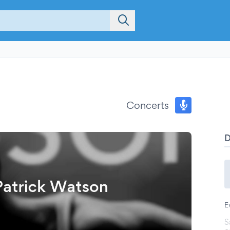
Concerts
E
S