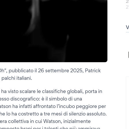
2
2
h", pubblicato il 26 settembre 2025, Patrick
alchi italiani.
a visto scalare le classifiche globali, porta in
esso discografico: è il simbolo di una
atson ha infatti affrontato l’incubo peggiore per
e lo ha costretto a tre mesi di silenzio assoluto.
era collettiva in cui Watson, inizialmente
composto brani per i talenti che più ammirava,