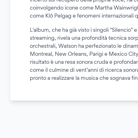
coinvolgendo icone come Martha Wainwrigh
come Klô Pelgag e fenomeni internazionali
L'album, che ha già visto i singoli "Silencio" 
streaming, rivela una profondità tecnica so
orchestrali, Watson ha perfezionato le dinamic
Montreal, New Orleans, Parigi e Mexico City c
risultato è una resa sonora cruda e profon
come il culmine di vent’anni di ricerca sonora
pronto a realizzare la musica che sognava fi