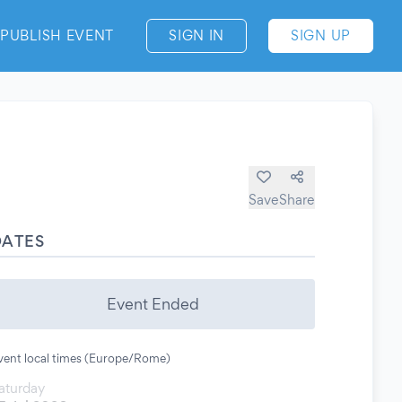
PUBLISH EVENT
SIGN IN
SIGN UP
Save
Share
DATES
Event Ended
vent local times (Europe/Rome)
aturday