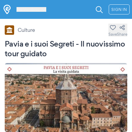
Les Verrières
SIGN IN
Culture
Save
Share
Pavia e i suoi Segreti - Il nuovissimo
tour guidato