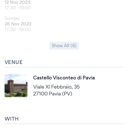
12 Nov 2023
17:30
19:00
Sunday
26 Nov 2023
17:30
19:00
Show All (6)
VENUE
Castello Visconteo di Pavia
Viale XI Febbraio, 35
27100 Pavia (PV)
WITH