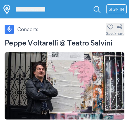
Les Verrières
SIGN IN
Concerts
Save
Share
Peppe Voltarelli @ Teatro Salvini