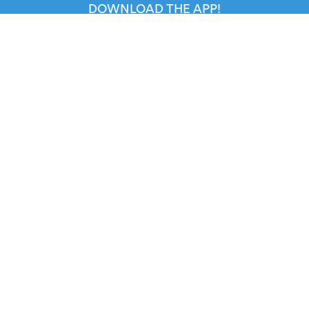
DOWNLOAD THE APP!
FOR ORGANIZERS
Automated Ticketing
Promote your Events
RESOURCES
Your Tickets
Contact Us
Help
Newsroom