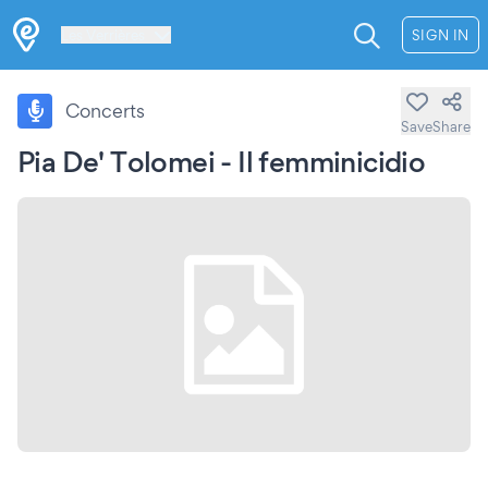
Les Verrières
SIGN IN
Concerts
Save
Share
Pia De' Tolomei - Il femminicidio