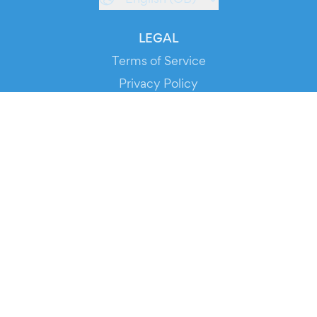
LEGAL
Terms of Service
Privacy Policy
Cookie Policy
Service Status
DOWNLOAD THE APP!
FOR ORGANIZERS
Automated Ticketing