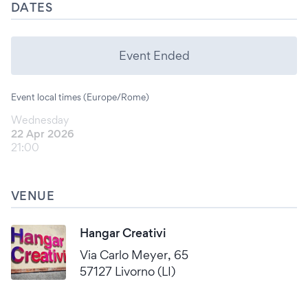
DATES
Event Ended
Event local times (Europe/Rome)
Wednesday
22 Apr 2026
21:00
VENUE
Hangar Creativi
Via Carlo Meyer, 65
57127 Livorno (LI)