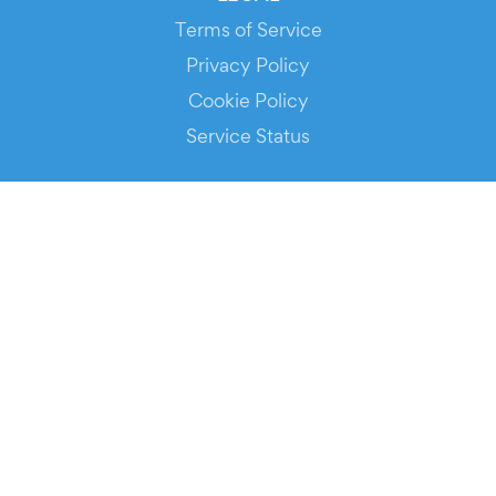
Terms of Service
Privacy Policy
Cookie Policy
Service Status
DOWNLOAD THE APP!
FOR ORGANIZERS
Automated Ticketing
Promote your Events