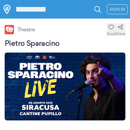
Les Verrières
SIGN IN
Theatre
Save
Share
Pietro Sparacino