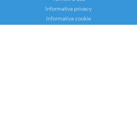
Informativa privacy
Informativa cookie
Stato del servizio
SCARICA L’APP!
ORGANIZZATORI
Biglietteria automatizzata
Promuovi i tuoi eventi
RISORSE