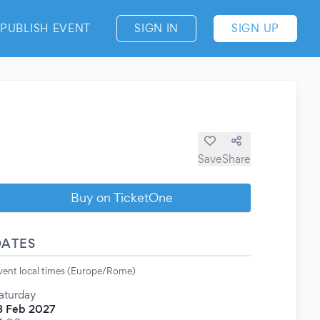
PUBLISH EVENT
SIGN IN
SIGN UP
Save
Share
Buy on TicketOne
DATES
vent local times (Europe/Rome)
aturday
3 Feb 2027