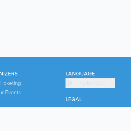
NIZERS
LANGUAGE
Ticketing
English (GB)
ur Events
LEGAL
S
Terms of Service
s
Privacy Policy
Cookie Policy