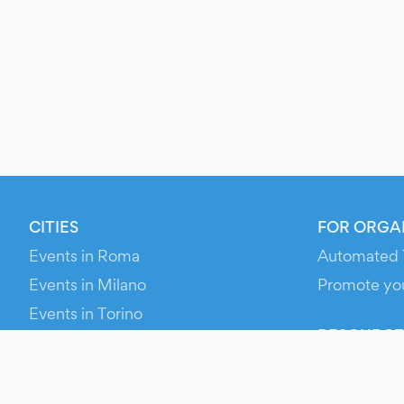
CITIES
FOR ORGA
Events in Roma
Automated 
Events in Milano
Promote yo
Events in Torino
RESOURCE
Events in Bologna
Your Ticket
Events in Firenze
Contact Us
Events in Verona