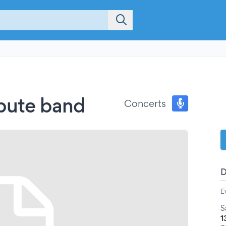
bute band
Concerts
E
S
1