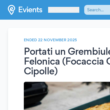
Les Verrières
ENDED 22 NOVEMBER 2025
Portati un Grembiule!
Felonica (Focaccia
Cipolle)