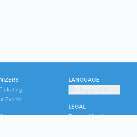
NIZERS
LANGUAGE
Ticketing
English (GB)
ur Events
LEGAL
S
Terms of Service
s
Privacy Policy
Cookie Policy