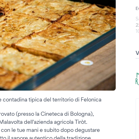
E
S
2
1
 contadina tipica del territorio di Felonica
rovato (presso la Cineteca di Bologna),
alavolta dell'azienda agricola Tiròt.
e con le tue mani e subito dopo degustare
o il sapore autentico della tradizione