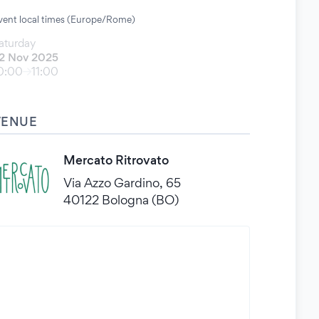
vent local times (Europe/Rome)
aturday
2 Nov 2025
0:00
11:00
VENUE
Mercato Ritrovato
Via Azzo Gardino, 65
40122 Bologna (BO)