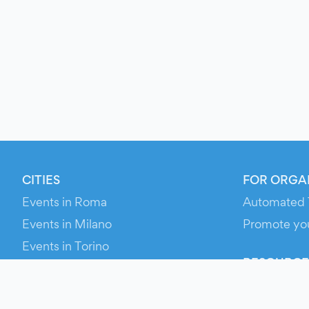
CITIES
FOR ORGA
Events in Roma
Automated 
Events in Milano
Promote yo
Events in Torino
RESOURCE
Events in Bologna
Your Ticket
Events in Firenze
Contact Us