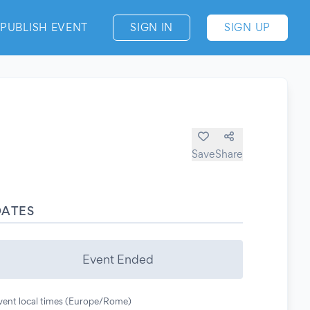
PUBLISH EVENT
SIGN IN
SIGN UP
Save
Share
DATES
Event Ended
vent local times (Europe/Rome)