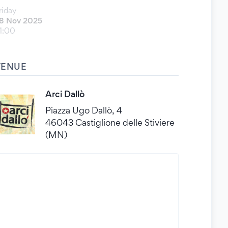
riday
8 Nov 2025
1:00
VENUE
Arci Dallò
Piazza Ugo Dallò, 4
46043 Castiglione delle Stiviere
(MN)