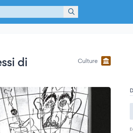
ssi di
Culture
E