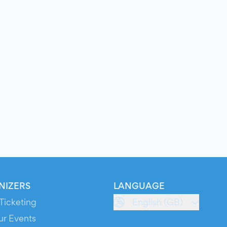
NIZERS
LANGUAGE
Ticketing
English (GB)
ur Events