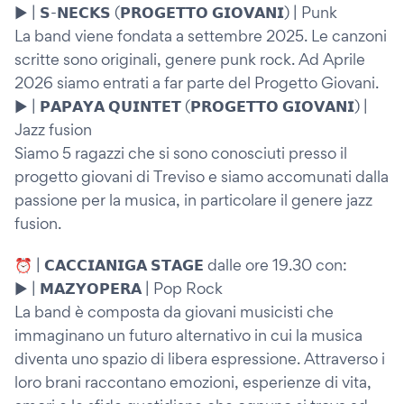
▶️ | 𝗦-𝗡𝗘𝗖𝗞𝗦 (𝗣𝗥𝗢𝗚𝗘𝗧𝗧𝗢 𝗚𝗜𝗢𝗩𝗔𝗡𝗜) | Punk
La band viene fondata a settembre 2025. Le canzoni
scritte sono originali, genere punk rock. Ad Aprile
2026 siamo entrati a far parte del Progetto Giovani.
▶️ | 𝗣𝗔𝗣𝗔𝗬𝗔 𝗤𝗨𝗜𝗡𝗧𝗘𝗧 (𝗣𝗥𝗢𝗚𝗘𝗧𝗧𝗢 𝗚𝗜𝗢𝗩𝗔𝗡𝗜) |
Jazz fusion
Siamo 5 ragazzi che si sono conosciuti presso il
progetto giovani di Treviso e siamo accomunati dalla
passione per la musica, in particolare il genere jazz
fusion.
⏰ | 𝗖𝗔𝗖𝗖𝗜𝗔𝗡𝗜𝗚𝗔 𝗦𝗧𝗔𝗚𝗘 dalle ore 19.30 con:
▶️ | 𝗠𝗔𝗭𝗬𝗢𝗣𝗘𝗥𝗔 | Pop Rock
La band è composta da giovani musicisti che
immaginano un futuro alternativo in cui la musica
diventa uno spazio di libera espressione. Attraverso i
loro brani raccontano emozioni, esperienze di vita,