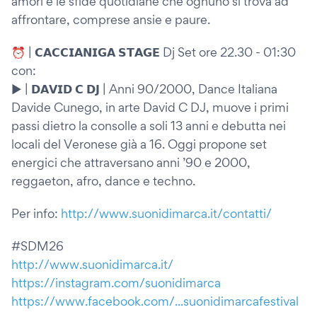
amori e le sfide quotidiane che ognuno si trova ad
affrontare, comprese ansie e paure.
⏰ | 𝗖𝗔𝗖𝗖𝗜𝗔𝗡𝗜𝗚𝗔 𝗦𝗧𝗔𝗚𝗘 Dj Set ore 22.30 - 01:30
con:
▶️ | 𝗗𝗔𝗩𝗜𝗗 𝗖 𝗗𝗝 | Anni 90/2000, Dance Italiana
Davide Cunego, in arte David C DJ, muove i primi
passi dietro la consolle a soli 13 anni e debutta nei
locali del Veronese già a 16. Oggi propone set
energici che attraversano anni ’90 e 2000,
reggaeton, afro, dance e techno.
Per info:
http://www.suonidimarca.it/contatti/
#SDM26
http://www.suonidimarca.it/
https://instagram.com/suonidimarca
https://www.facebook.com/...suonidimarcafestival