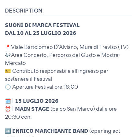
DESCRIPTION
𝗦𝗨𝗢𝗡𝗜 𝗗𝗜 𝗠𝗔𝗥𝗖𝗔 𝗙𝗘𝗦𝗧𝗜𝗩𝗔𝗟
𝗗𝗔𝗟 𝟭𝟬 𝗔𝗟 𝟮𝟱 𝗟𝗨𝗚𝗟𝗜𝗢 𝟮𝟬𝟮𝟲
📍Viale Bartolomeo D’Alviano, Mura di Treviso (TV)
🎶Area Concerto, Percorso del Gusto e Mostra-
Mercato
🎫 Contributo responsabile all’ingresso per
sostenere il Festival
🕕 Apertura Festival ore 18:00
🗓️ | 𝟭𝟯 𝗟𝗨𝗚𝗟𝗜𝗢 𝟮𝟬𝟮𝟲
⏰ | 𝗠𝗔𝗜𝗡 𝗦𝗧𝗔𝗚𝗘 (palco San Marco) dalle ore
20:30 con:
➡️ 𝗘𝗡𝗥𝗜𝗖𝗢 𝗠𝗔𝗥𝗖𝗛𝗜𝗔𝗡𝗧𝗘 𝗕𝗔𝗡𝗗 (opening act