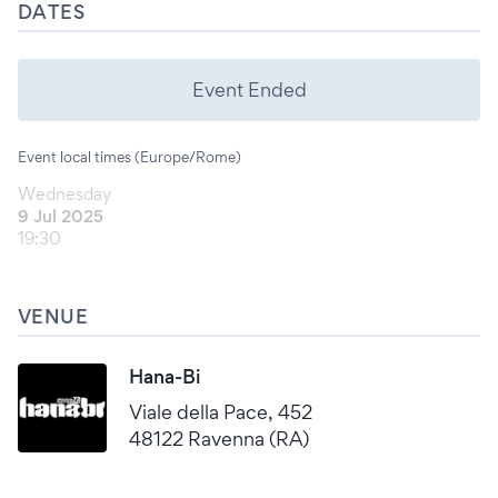
DATES
Event Ended
Event local times (Europe/Rome)
Wednesday
9 Jul 2025
19:30
VENUE
Hana-Bi
Viale della Pace, 452
48122 Ravenna (RA)