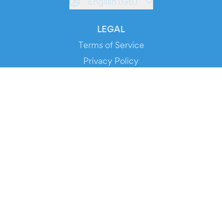
English (GB)
LEGAL
Terms of Service
Privacy Policy
Cookie Policy
Service Status
DOWNLOAD THE APP!
FOR ORGANIZERS