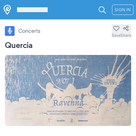
Les Verrières
SIGN IN
Concerts
Save
Share
Quercia