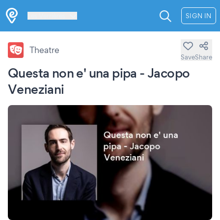
Les Verrières
SIGN IN
Theatre
Save
Share
Questa non e' una pipa - Jacopo
Veneziani