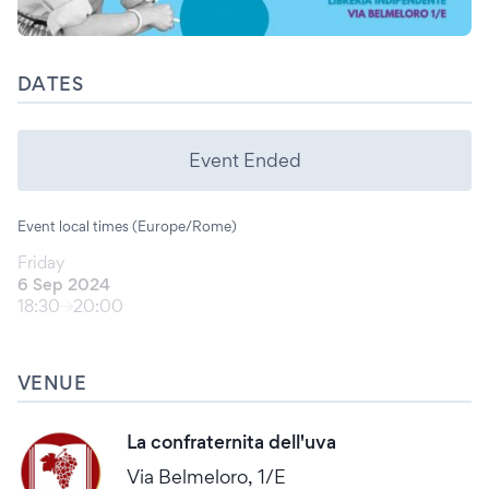
DATES
Event Ended
Event local times (Europe/Rome)
Friday
6 Sep 2024
18:30
20:00
VENUE
La confraternita dell'uva
Via Belmeloro, 1/E