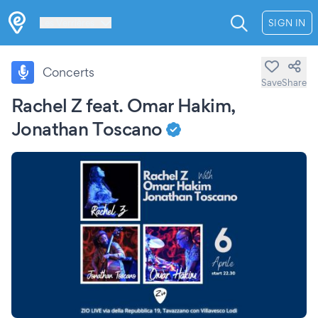
Les Verrières
SIGN IN
Concerts
Save
Share
Rachel Z feat. Omar Hakim,
Jonathan Toscano