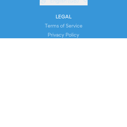
English (GB)
LEGAL
Terms of Service
Privacy Policy
Cookie Policy
Service Status
DOWNLOAD THE APP!
FOR ORGANIZERS