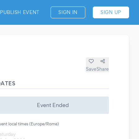
PUBLISH EVENT
SIGN IN
SIGN UP
Save
Share
DATES
Event Ended
vent local times (Europe/Rome)
aturday