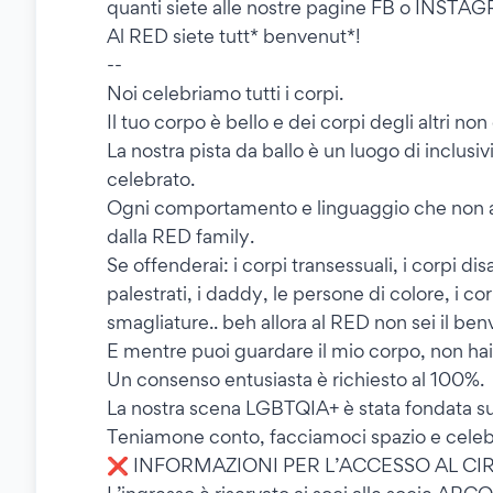
quanti siete alle nostre pagine FB o IN
Al RED siete tutt* benvenut*!
--
Noi celebriamo tutti i corpi.
Il tuo corpo è bello e dei corpi degli altri n
La nostra pista da ballo è un luogo di inclusiv
celebrato.
Ogni comportamento e linguaggio che non and
dalla RED family.
Se offenderai: i corpi transessuali, i corpi disa
palestrati, i daddy, le persone di colore, i co
smagliature.. beh allora al RED non sei il b
E mentre puoi guardare il mio corpo, non hai il
Un consenso entusiasta è richiesto al 100%.
La nostra scena LGBTQIA+ è stata fondata sul
Teniamone conto, facciamoci spazio e celebri
❌ INFORMAZIONI PER L’ACCESSO AL CI