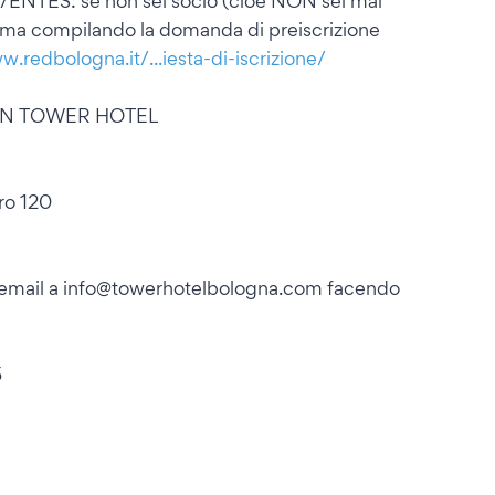
CO/ENTES: se non sei socio (cioè NON sei mai
 prima compilando la domanda di preiscrizione
.redbologna.it/...iesta-di-iscrizione/
RN TOWER HOTEL
ro 120
a email a info@towerhotelbologna.com facendo
5