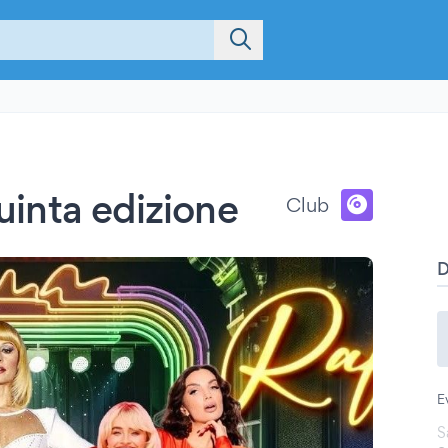
Quinta edizione
Club
E
S