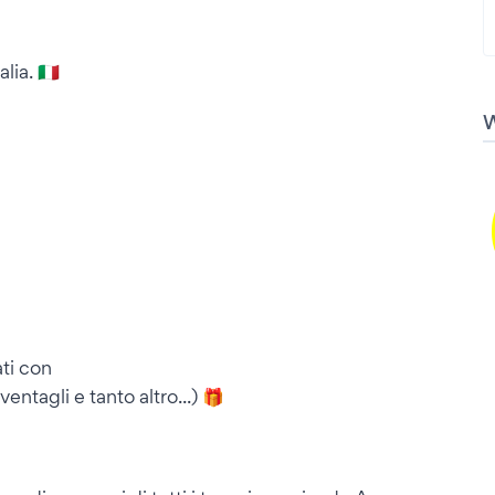
a. 🇮🇹
ti con
ntagli e tanto altro...) 🎁