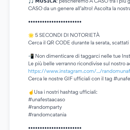
🎵 𝗠𝗨𝗦𝗜𝗖𝗔: pescheremo A CASO tra i più g
CASO da un genere all’altro! Ascolta la nostra
•••••••••••••••••••••••
🌟 5 SECONDI DI NOTORIETÀ
Cerca il QR CODE durante la serata, scattati
📲 Non dimenticare di taggarci nelle tue Ins
Le più belle verranno ricondivise sul nostro a
https://www.instagram.com/.../randomuna
Cerca le nostre GIF ufficiali con il tag #una
☝️Usa i nostri hashtag ufficiali:
#unafestaacaso
#randomparty
#randomcatania
•••••••••••••••••••••••