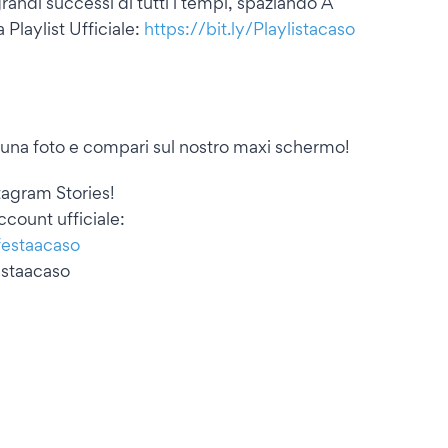
randi successi di tutti i tempi, spaziando A
 Playlist Ufficiale:
https://bit.ly/Playlistacaso
 una foto e compari sul nostro maxi schermo!
tagram Stories!
ccount ufficiale:
festaacaso
festaacaso