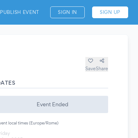
PUBLISH EVENT
SIGN IN
SIGN UP
Save
Share
DATES
Event Ended
vent local times (Europe/Rome)
riday