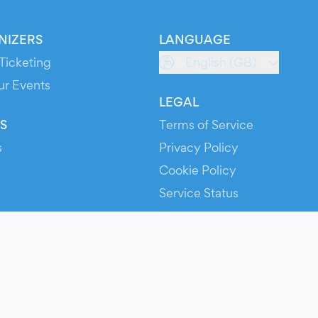
NIZERS
LANGUAGE
Ticketing
English (GB)
ur Events
LEGAL
S
Terms of Service
s
Privacy Policy
Cookie Policy
Service Status
ts
© 2026 Evients® – All rights reserved.