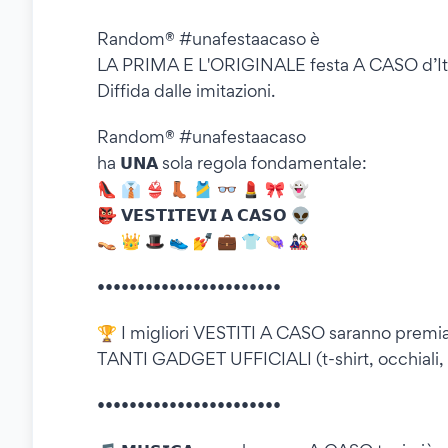
Random® #unafestaacaso è
LA PRIMA E L'ORIGINALE festa A CASO d’Itali
Diffida dalle imitazioni.
Random® #unafestaacaso
ha 𝗨𝗡𝗔 sola regola fondamentale:
👠 👔 👙 👢 🎽 👓 💄 🎀 👻
👺 𝗩𝗘𝗦𝗧𝗜𝗧𝗘𝗩𝗜 𝗔 𝗖𝗔𝗦𝗢 👽
👡 👑 🎩 👟 💅 💼 👕 👒 🎎
•••••••••••••••••••••••
🏆 I migliori VESTITI A CASO saranno premia
TANTI GADGET UFFICIALI (t-shirt, occhiali, ve
•••••••••••••••••••••••