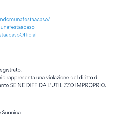
randomunafestaacaso/
munafestaacaso
taacasoOfficial
egistrato.
o rappresenta una violazione del diritto di
pertanto SE NE DIFFIDA L’UTILIZZO IMPROPRIO.
e Suonica