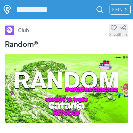
Les Verrières
SIGN IN
Club
Save
Share
Random®