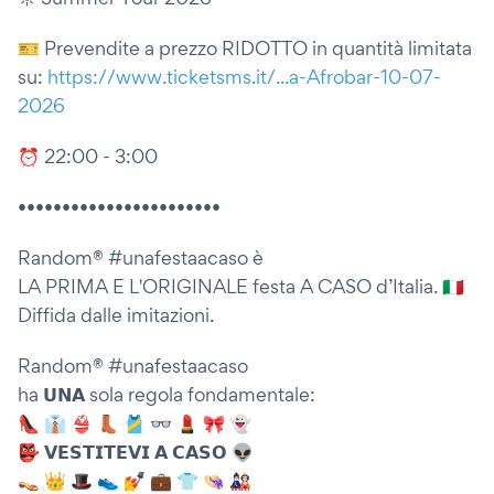
🎫 Prevendite a prezzo RIDOTTO in quantità limitata
su:
https://www.ticketsms.it/...a-Afrobar-10-07-
2026
⏰ 22:00 - 3:00
•••••••••••••••••••••••
Random® #unafestaacaso è
LA PRIMA E L'ORIGINALE festa A CASO d’Italia. 🇮🇹
Diffida dalle imitazioni.
Random® #unafestaacaso
ha 𝗨𝗡𝗔 sola regola fondamentale:
👠 👔 👙 👢 🎽 👓 💄 🎀 👻
👺 𝗩𝗘𝗦𝗧𝗜𝗧𝗘𝗩𝗜 𝗔 𝗖𝗔𝗦𝗢 👽
👡 👑 🎩 👟 💅 💼 👕 👒 🎎