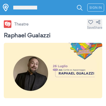
Les Verrières
SIGN IN
Theatre
Save
Share
Raphael Gualazzi