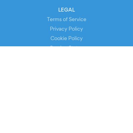
LEGAL
Terms of Service
Privacy Policy
Cookie Policy
Service Status
DOWNLOAD THE APP!
FOR ORGANIZERS
Automated Ticketing