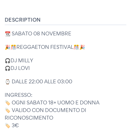
DESCRIPTION
📆 SABATO 08 NOVEMBRE
🎉🎊REGGAETON FESTIVAL🎊🎉
🎧DJ MILLY
🎧DJ LOVI
⌚️ DALLE 22:00 ALLE 03:00
INGRESSO:
🏷️ OGNI SABATO 18+ UOMO E DONNA
🏷️ VALIDO CON DOCUMENTO DI
RICONOSCIMENTO
🏷️ 3€