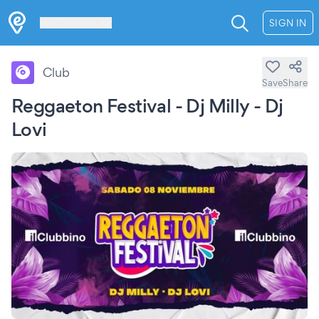
Les Verrières
SIGN IN
Club
Save
Share
Reggaeton Festival - Dj Milly - Dj
Lovi