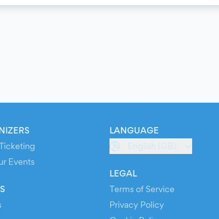
NIZERS
LANGUAGE
Ticketing
English (GB)
ur Events
LEGAL
S
Terms of Service
s
Privacy Policy