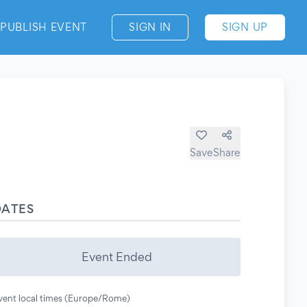
PUBLISH EVENT
SIGN IN
SIGN UP
Save
Share
DATES
Event Ended
vent local times (Europe/Rome)