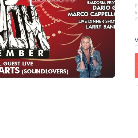
F
5
2