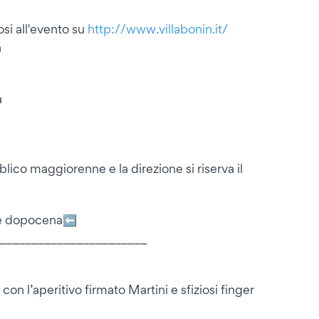
si all'evento su
http://www.villabonin.it/
a
a
lico maggiorenne e la direzione si riserva il
a e dopocena⬅️
_______________________
on l’aperitivo firmato Martini e sfiziosi finger