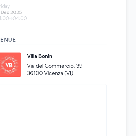
riday
 Dec 2025
1:00
04:00
VENUE
Villa Bonin
Via del Commercio, 39
36100 Vicenza (VI)