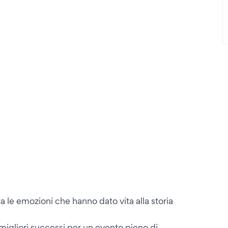
a le emozioni che hanno dato vita alla storia
i migliori successi per un evento pieno di