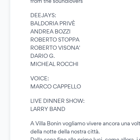
from the soundlovers
DEEJAYS:
BALDORIA PRIVÈ
ANDREA BOZZI
ROBERTO STOPPA
ROBERTO VISONA'
DARIO G.
MICHEAL ROCCHI
VOICE:
MARCO CAPPELLO
LIVE DINNER SHOW:
LARRY BAND
A Villa Bonin vogliamo vivere ancora una volt
della notte della nostra città.
Dalla cena fino alle prime luci, come allora, 