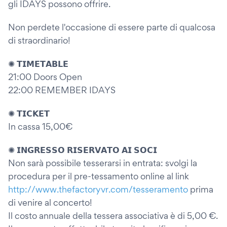
gli IDAYS possono offrire.
Non perdete l'occasione di essere parte di qualcosa
di straordinario!
✺ 𝗧𝗜𝗠𝗘𝗧𝗔𝗕𝗟𝗘
21:00 Doors Open
22:00 REMEMBER IDAYS
✺ 𝗧𝗜𝗖𝗞𝗘𝗧
In cassa 15,00€
✺ 𝗜𝗡𝗚𝗥𝗘𝗦𝗦𝗢 𝗥𝗜𝗦𝗘𝗥𝗩𝗔𝗧𝗢 𝗔𝗜 𝗦𝗢𝗖𝗜
Non sarà possibile tesserarsi in entrata: svolgi la
procedura per il pre-tessamento online al link
http://www.thefactoryvr.com/tesseramento
prima
di venire al concerto!
Il costo annuale della tessera associativa è di 5,00 €.