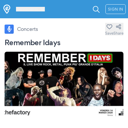
Les Verrières
SIGN IN
Concerts
Save
Share
Remember Idays