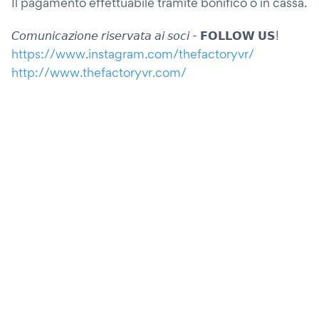
Il pagamento effettuabile tramite bonifico o in cassa.
𝘊𝘰𝘮𝘶𝘯𝘪𝘤𝘢𝘻𝘪𝘰𝘯𝘦 𝘳𝘪𝘴𝘦𝘳𝘷𝘢𝘵𝘢 𝘢𝘪 𝘴𝘰𝘤𝘪 - 𝗙𝗢𝗟𝗟𝗢𝗪 𝗨𝗦!
https://www.instagram.com/thefactoryvr/
http://www.thefactoryvr.com/