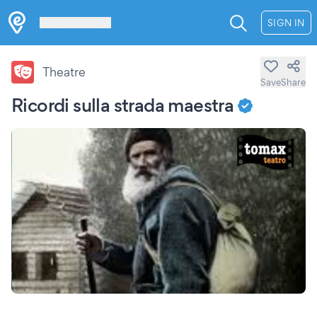
Les Verrières
SIGN IN
Theatre
Save
Share
Ricordi sulla strada maestra