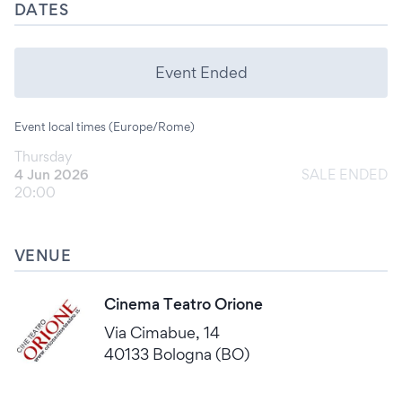
DATES
Event Ended
Event local times (Europe/Rome)
Thursday
4 Jun 2026
SALE ENDED
20:00
VENUE
Cinema Teatro Orione
Via Cimabue, 14
40133 Bologna (BO)