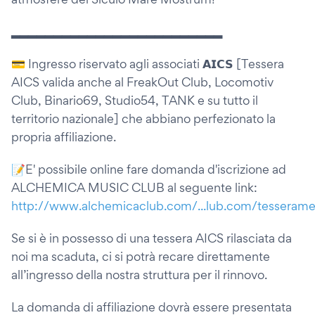
▂▂▂▂▂▂▂▂▂▂▂▂▂▂▂▂▂▂▂▂▂▂▂▂▂
💳 Ingresso riservato agli associati 𝗔𝗜𝗖𝗦 [Tessera
AICS valida anche al FreakOut Club, Locomotiv
Club, Binario69, Studio54, TANK e su tutto il
territorio nazionale] che abbiano perfezionato la
propria affiliazione.
📝E' possibile online fare domanda d'iscrizione ad
ALCHEMICA MUSIC CLUB al seguente link:
http://www.alchemicaclub.com/...lub.com/tesseram
Se si è in possesso di una tessera AICS rilasciata da
noi ma scaduta, ci si potrà recare direttamente
all’ingresso della nostra struttura per il rinnovo.
La domanda di affiliazione dovrà essere presentata