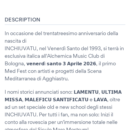
DESCRIPTION
In occasione del trentatreesimo anniversario della
nascita di
INCHIUVATU, nel Venerdì Santo del 1993, si terrà in
esclusiva italica all'Alchemica Music Club di
Bologna, 𝘃𝗲𝗻𝗲𝗿𝗱ì 𝘀𝗮𝗻𝘁𝗼 𝟯 𝗔𝗽𝗿𝗶𝗹𝗲 𝟮𝟬𝟮𝟲, il primo
Med Fest con artisti e progetti della Scena
Meditarranea di Agghiastru.
I nomi storici annunciati sono: 𝗟𝗔𝗠𝗘𝗡𝗧𝗨, 𝗨𝗟𝗧𝗜𝗠𝗔
𝗠𝗜𝗦𝗦𝗔, 𝗠𝗔𝗟𝗘𝗙𝗜𝗖𝗨 𝗦𝗔𝗡𝗧𝗜𝗙𝗜𝗖𝗔𝗧𝗨 e 𝗟𝗔𝗩𝗔, oltre
ad un set speciale old e new school degli stessi
INCHIUVATU. Per tutti i fan, ma non solo: Inizi il
conto alla rovescia per un'immersione totale nelle
atmosfere del Siculo Mare Mostrum!