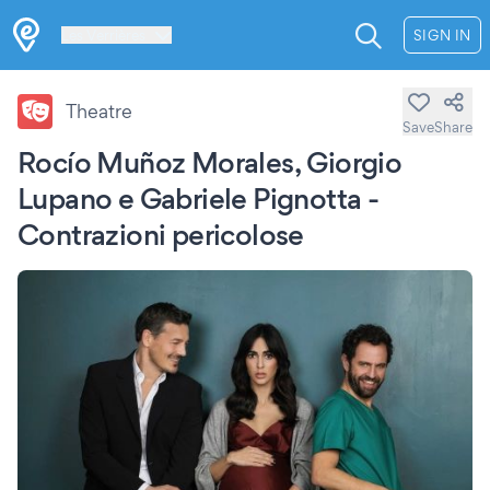
Les Verrières
SIGN IN
Theatre
Save
Share
Rocío Muñoz Morales, Giorgio
Lupano e Gabriele Pignotta -
Contrazioni pericolose