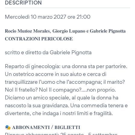
DESCRIPTION
Mercoledì 10 marzo 2027 ore 21:00
𝐑𝐨𝐜𝐢́𝐨 𝐌𝐮𝐧̃𝐨𝐳 𝐌𝐨𝐫𝐚𝐥𝐞𝐬, 𝐆𝐢𝐨𝐫𝐠𝐢𝐨 𝐋𝐮𝐩𝐚𝐧𝐨 𝐞 𝐆𝐚𝐛𝐫𝐢𝐞𝐥𝐞 𝐏𝐢𝐠𝐧𝐨𝐭𝐭𝐚
𝐂𝐎𝐍𝐓𝐑𝐀𝐙𝐈𝐎𝐍𝐈 𝐏𝐄𝐑𝐈𝐂𝐎𝐋𝐎𝐒𝐄
scritto e diretto da Gabriele Pignotta
Reparto di ginecologia: una donna sta per partorire.
Un ostetrico accorre in suo aiuto e cerca di
tranquillizzare l’uomo che l’accompagna; il marito?
No! Il fratello? No! Il compagno?….non proprio.
Diciamo un amico speciale, al quale la donna ha
nascosto la sua gravidanza. Una commedia tenera e
divertente, che indaga i nostri limiti e fragilità.
🎭 𝐀𝐁𝐁𝐎𝐍𝐀𝐌𝐄𝐍𝐓𝐈 / 𝐁𝐈𝐆𝐋𝐈𝐄𝐓𝐓𝐈
Rinnovo abbonamenti: 25 agosto - 5 settembre