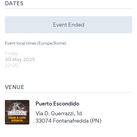
DATES
Event Ended
Event local times (Europe/Rome)
Friday
30 May 2025
22:00
VENUE
Puerto Escondido
Via D. Guerrazzi, 1d
33074 Fontanafredda (PN)