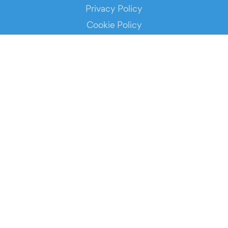
Privacy Policy
Cookie Policy
Service Status
DOWNLOAD THE APP!
FOR ORGANIZERS
Automated Ticketing
Promote your Events
RESOURCES