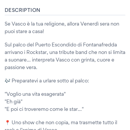
DESCRIPTION
Se Vasco è la tua religione, allora Venerdì sera non
puoi stare a casa!
Sul palco del Puerto Escondido di Fontanafredda
arrivano i Rockstar, una tribute band che non si limita
a suonare… interpreta Vasco con grinta, cuore e
passione vera.
🎶 Preparatevi a urlare sotto al palco:
"Voglio una vita esagerata"
"Eh già"
"E poi ci troveremo come le star…"
📍 Uno show che non copia, ma trasmette tutto il
rock e l’anima di Vasco.