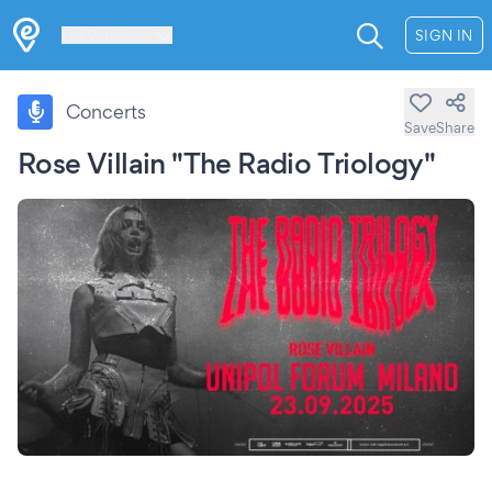
Les Verrières
SIGN IN
Concerts
Save
Share
Rose Villain "The Radio Triology"