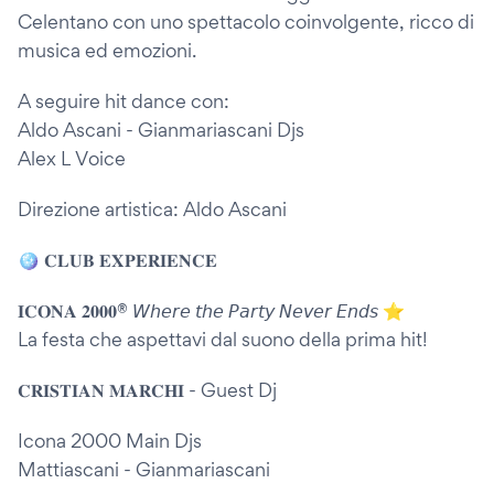
Celentano con uno spettacolo coinvolgente, ricco di
musica ed emozioni.
A seguire hit dance con:
Aldo Ascani - Gianmariascani Djs
Alex L Voice
Direzione artistica: Aldo Ascani
🪩 𝐂𝐋𝐔𝐁 𝐄𝐗𝐏𝐄𝐑𝐈𝐄𝐍𝐂𝐄
𝐈𝐂𝐎𝐍𝐀 𝟐𝟎𝟎𝟎®️ 𝘞𝘩𝘦𝘳𝘦 𝘵𝘩𝘦 𝘗𝘢𝘳𝘵𝘺 𝘕𝘦𝘷𝘦𝘳 𝘌𝘯𝘥𝘴 ⭐
La festa che aspettavi dal suono della prima hit!
𝐂𝐑𝐈𝐒𝐓𝐈𝐀𝐍 𝐌𝐀𝐑𝐂𝐇𝐈 - Guest Dj
Icona 2000 Main Djs
Mattiascani - Gianmariascani