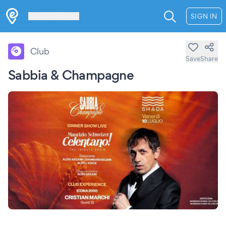
Les Verrières
SIGN IN
Club
Save
Share
Sabbia & Champagne