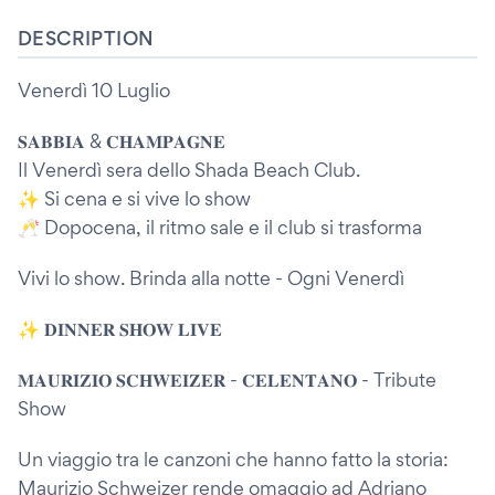
DESCRIPTION
Venerdì 10 Luglio
𝐒𝐀𝐁𝐁𝐈𝐀 & 𝐂𝐇𝐀𝐌𝐏𝐀𝐆𝐍𝐄
Il Venerdì sera dello Shada Beach Club.
✨ Si cena e si vive lo show
🥂 Dopocena, il ritmo sale e il club si trasforma
Vivi lo show. Brinda alla notte - Ogni Venerdì
✨ 𝐃𝐈𝐍𝐍𝐄𝐑 𝐒𝐇𝐎𝐖 𝐋𝐈𝐕𝐄
𝐌𝐀𝐔𝐑𝐈𝐙𝐈𝐎 𝐒𝐂𝐇𝐖𝐄𝐈𝐙𝐄𝐑 - 𝐂𝐄𝐋𝐄𝐍𝐓𝐀𝐍𝐎 - Tribute
Show
Un viaggio tra le canzoni che hanno fatto la storia:
Maurizio Schweizer rende omaggio ad Adriano